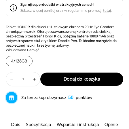
Zgarnij superdodatki w atrakcyjnych cenach!
Zobacz więcej poniżej oraz w regulaminie promocji
tutaj
.
Tablet HONOR dla dzieci z 11-calowym ekranem 90Hz Eye Comfort
chroniącym wzrok. Oferuje zaawansowaną kontrolę rodzicielską,
bezpieczną przestrzeń Honor Kids, potężną baterię 10100 mAh oraz
antywstrząsowe etui z rysikiem Doodle Pen. To idealne narzędzie do
bezpiecznej nauki i kreatywnej zabawy.
Wbudowana Pamięć
4/128GB
Wariant
tymczasowo
niedostępny
Liczba
Dodaj do koszyka
sztuk
Zmniejsz
Zwiększ
ilość
ilość
Tablet
Tablet
HONOR
HONOR
50
Za ten zakup otrzymasz
punktów
Pad
Pad
X8b
X8b
Kids
Kids
Edition
Edition
Opis
Specyfikacja
Wsparcie i instrukcja
Opinie