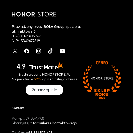
Prowadzony przez
ROLV Group sp. z o.o.
ul. Traktowa 6
05-800 Pruszków
NIP:
5342472319
X
Facebook
Instagram
TikTok
YouTube
/
Twitter
4.9
Średnia ocena HONORSTORE.PL
Na podstawie
2213
opinii
z całego okresu
Zobacz opinie
Kontakt
Pon-pt. 09:00-17:00
Skorzystaj z
formularza kontaktowego
Telefon:
+48 881 823 403