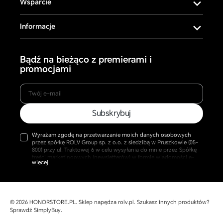
Wsparcie
Informacje
Bądź na bieżąco z premierami i
promocjami
Twój
Subskrybuj
e-
mail
Wyrażam zgodę na przetwarzanie moich danych osobowych
przez spółkę ROLV Group sp. z o.o. z siedzibą w Pruszkowie (05-
800) przy ul. Traktowej 6 w celu wysyłania do mnie przez Spółkę
treści marketingowych (newsletterów) w formie wiadomości e-
mail przesyłanych na podany przeze mnie adres. Przyjmuję do
wiadomości, że w każdej chwili mogę cofnąć udzieloną zgodę
oraz, że jej wycofanie pozostaje bez wpływu na zgodność z
prawem wcześniej wysyłanych wiadomości. Więcej w naszej
Polityce Prywatności.
© 2026
HONORSTORE.PL
.
Sklep napędza
rolv.pl
. Szukasz innych produktów?
Sprawdź
SimplyBuy
.