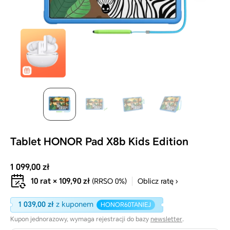
multimedia
w
widoku
galerii
Tablet HONOR Pad X8b Kids Edition
Cena
1 099,00 zł
producenta
10 rat × 109,90 zł
(RRSO 0%)
Oblicz ratę ›
1 039,00 zł
z kuponem
HONOR60TANIEJ
Kupon jednorazowy, wymaga rejestracji do bazy
newsletter
.