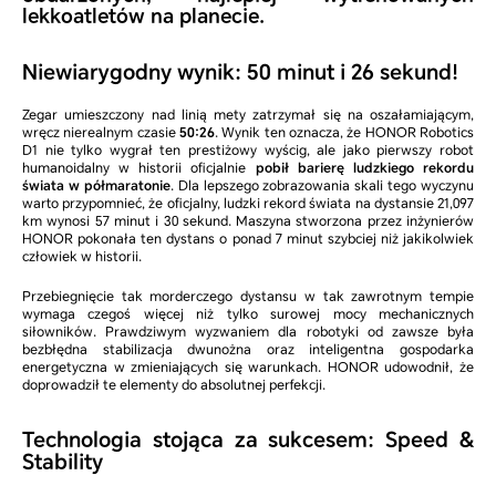
lekkoatletów na planecie.
Niewiarygodny wynik: 50 minut i 26 sekund!
Zegar umieszczony nad linią mety zatrzymał się na oszałamiającym,
wręcz nierealnym czasie
50:26
. Wynik ten oznacza, że HONOR Robotics
D1 nie tylko wygrał ten prestiżowy wyścig, ale jako pierwszy robot
humanoidalny w historii oficjalnie
pobił barierę ludzkiego rekordu
świata w półmaratonie
. Dla lepszego zobrazowania skali tego wyczynu
warto przypomnieć, że oficjalny, ludzki rekord świata na dystansie 21,097
km wynosi 57 minut i 30 sekund. Maszyna stworzona przez inżynierów
HONOR pokonała ten dystans o ponad 7 minut szybciej niż jakikolwiek
człowiek w historii.
Przebiegnięcie tak morderczego dystansu w tak zawrotnym tempie
wymaga czegoś więcej niż tylko surowej mocy mechanicznych
siłowników. Prawdziwym wyzwaniem dla robotyki od zawsze była
bezbłędna stabilizacja dwunożna oraz inteligentna gospodarka
energetyczna w zmieniających się warunkach. HONOR udowodnił, że
doprowadził te elementy do absolutnej perfekcji.
Technologia stojąca za sukcesem: Speed &
Stability