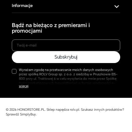
Informacje
Bądź na bieżąco z premierami i
promocjami
Twój
Subskrybuj
e-
mail
Wyrażam zgodę na przetwarzanie moich danych osobowych
przez spółkę ROLV Group sp. z o.o. z siedzibą w Pruszkowie (05-
800) przy ul. Traktowej 6 w celu wysyłania do mnie przez Spółkę
treści marketingowych (newsletterów) w formie wiadomości e-
mail przesyłanych na podany przeze mnie adres. Przyjmuję do
wiadomości, że w każdej chwili mogę cofnąć udzieloną zgodę
oraz, że jej wycofanie pozostaje bez wpływu na zgodność z
prawem wcześniej wysyłanych wiadomości. Więcej w naszej
Polityce Prywatności.
© 2026
HONORSTORE.PL
.
Sklep napędza
rolv.pl
. Szukasz innych produktów?
Sprawdź
SimplyBuy
.