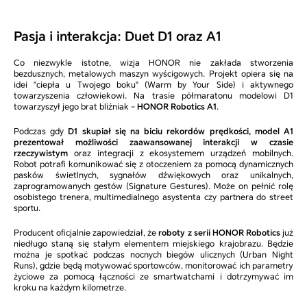
Pasja i interakcja: Duet D1 oraz A1
Co niezwykle istotne, wizja HONOR nie zakłada stworzenia
bezdusznych, metalowych maszyn wyścigowych. Projekt opiera się na
idei "ciepła u Twojego boku" (Warm by Your Side) i aktywnego
towarzyszenia człowiekowi. Na trasie półmaratonu modelowi D1
towarzyszył jego brat bliźniak –
HONOR Robotics A1
.
Podczas gdy
D1 skupiał się na biciu rekordów prędkości, model A1
prezentował możliwości zaawansowanej interakcji w czasie
rzeczywistym
oraz integracji z ekosystemem urządzeń mobilnych.
Robot potrafi komunikować się z otoczeniem za pomocą dynamicznych
pasków świetlnych, sygnałów dźwiękowych oraz unikalnych,
zaprogramowanych gestów (Signature Gestures). Może on pełnić rolę
osobistego trenera, multimedialnego asystenta czy partnera do street
sportu.
Producent oficjalnie zapowiedział, że
roboty z serii HONOR Robotics
już
niedługo staną się stałym elementem miejskiego krajobrazu. Będzie
można je spotkać podczas nocnych biegów ulicznych (Urban Night
Runs), gdzie będą motywować sportowców, monitorować ich parametry
życiowe za pomocą łączności ze smartwatchami i dotrzymywać im
kroku na każdym kilometrze.