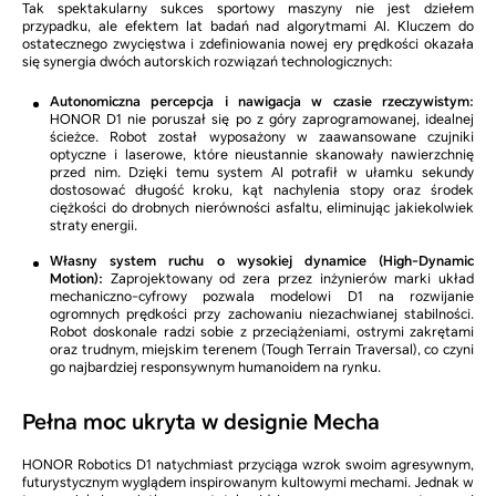
Tak spektakularny sukces sportowy maszyny nie jest dziełem
przypadku, ale efektem lat badań nad algorytmami AI. Kluczem do
ostatecznego zwycięstwa i zdefiniowania nowej ery prędkości okazała
się synergia dwóch autorskich rozwiązań technologicznych:
Autonomiczna percepcja i nawigacja w czasie rzeczywistym:
HONOR D1 nie poruszał się po z góry zaprogramowanej, idealnej
ścieżce. Robot został wyposażony w zaawansowane czujniki
optyczne i laserowe, które nieustannie skanowały nawierzchnię
przed nim. Dzięki temu system AI potrafił w ułamku sekundy
dostosować długość kroku, kąt nachylenia stopy oraz środek
ciężkości do drobnych nierówności asfaltu, eliminując jakiekolwiek
straty energii.
Własny system ruchu o wysokiej dynamice (High-Dynamic
Motion):
Zaprojektowany od zera przez inżynierów marki układ
mechaniczno-cyfrowy pozwala modelowi D1 na rozwijanie
ogromnych prędkości przy zachowaniu niezachwianej stabilności.
Robot doskonale radzi sobie z przeciążeniami, ostrymi zakrętami
oraz trudnym, miejskim terenem (Tough Terrain Traversal), co czyni
go najbardziej responsywnym humanoidem na rynku.
Pełna moc ukryta w designie Mecha
HONOR Robotics D1 natychmiast przyciąga wzrok swoim agresywnym,
futurystycznym wyglądem inspirowanym kultowymi mechami. Jednak w