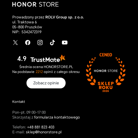
Prowadzony przez
ROLV Group sp. z o.o.
ul. Traktowa 6
Smartfon HONOR Magic V6
05-800 Pruszków
Cena
9 899,00 zł
NIP:
5342472319
producenta
Red
Black
Gold
X
Facebook
Instagram
TikTok
YouTube
/
Twitter
4.9
Średnia ocena HONORSTORE.PL
Na podstawie
2212
opinii
z całego okresu
Zobacz opinie
Kontakt
Pon-pt. 09:00-17:00
Skorzystaj z
formularza kontaktowego
Telefon:
+48 881 823 403
E-mail:
sklep@honorstore.pl