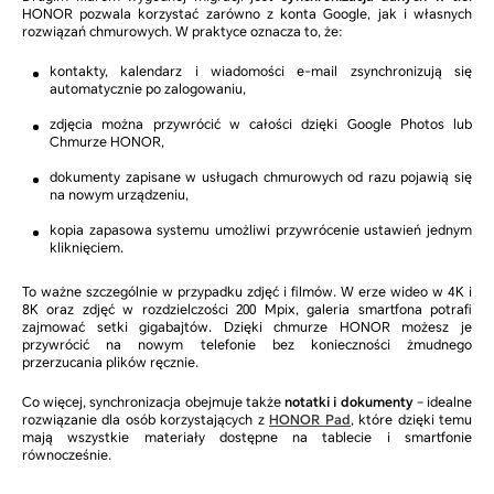
HONOR pozwala korzystać zarówno z konta Google, jak i własnych
rozwiązań chmurowych. W praktyce oznacza to, że:
kontakty, kalendarz i wiadomości e-mail zsynchronizują się
automatycznie po zalogowaniu,
zdjęcia można przywrócić w całości dzięki Google Photos lub
Chmurze HONOR,
dokumenty zapisane w usługach chmurowych od razu pojawią się
na nowym urządzeniu,
kopia zapasowa systemu umożliwi przywrócenie ustawień jednym
kliknięciem.
To ważne szczególnie w przypadku zdjęć i filmów. W erze wideo w 4K i
8K oraz zdjęć w rozdzielczości 200 Mpix, galeria smartfona potrafi
zajmować setki gigabajtów. Dzięki chmurze HONOR możesz je
przywrócić na nowym telefonie bez konieczności żmudnego
przerzucania plików ręcznie.
Co więcej, synchronizacja obejmuje także
notatki i dokumenty
– idealne
rozwiązanie dla osób korzystających z
HONOR Pad
, które dzięki temu
mają wszystkie materiały dostępne na tablecie i smartfonie
równocześnie.