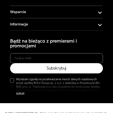
Wsparcie
Informacje
Bądź na bieżąco z premierami i
promocjami
Twój
Subskrybuj
e-
mail
Wyrażam zgodę na przetwarzanie moich danych osobowych
przez spółkę ROLV Group sp. z o.o. z siedzibą w Pruszkowie (05-
800) przy ul. Traktowej 6 w celu wysyłania do mnie przez Spółkę
treści marketingowych (newsletterów) w formie wiadomości e-
mail przesyłanych na podany przeze mnie adres. Przyjmuję do
wiadomości, że w każdej chwili mogę cofnąć udzieloną zgodę
oraz, że jej wycofanie pozostaje bez wpływu na zgodność z
prawem wcześniej wysyłanych wiadomości. Więcej w naszej
Polityce Prywatności.