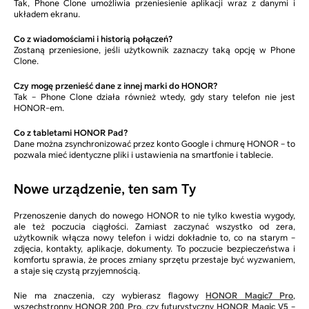
Tak, Phone Clone umożliwia przeniesienie aplikacji wraz z danymi i
układem ekranu.
Co z wiadomościami i historią połączeń?
Zostaną przeniesione, jeśli użytkownik zaznaczy taką opcję w Phone
Clone.
Czy mogę przenieść dane z innej marki do HONOR?
Tak – Phone Clone działa również wtedy, gdy stary telefon nie jest
HONOR-em.
Co z tabletami HONOR Pad?
Dane można zsynchronizować przez konto Google i chmurę HONOR – to
pozwala mieć identyczne pliki i ustawienia na smartfonie i tablecie.
Nowe urządzenie, ten sam Ty
Przenoszenie danych do nowego HONOR to nie tylko kwestia wygody,
ale też poczucia ciągłości. Zamiast zaczynać wszystko od zera,
użytkownik włącza nowy telefon i widzi dokładnie to, co na starym –
zdjęcia, kontakty, aplikacje, dokumenty. To poczucie bezpieczeństwa i
komfortu sprawia, że proces zmiany sprzętu przestaje być wyzwaniem,
a staje się czystą przyjemnością.
Nie ma znaczenia, czy wybierasz flagowy
HONOR Magic7 Pro
,
wszechstronny
HONOR 200 Pro
, czy futurystyczny
HONOR Magic V5
–