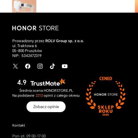
Prowadzony przez
ROLV Group sp. z o.o.
ul. Traktowa 6
Smartfon HONOR Magic V6
05-800 Pruszków
Cena
9 899,00 zł
NIP:
5342472319
producenta
Red
Black
Gold
X
Facebook
Instagram
TikTok
YouTube
/
Twitter
4.9
Średnia ocena HONORSTORE.PL
Na podstawie
2213
opinii
z całego okresu
Zobacz opinie
Kontakt
Pon-pt. 09:00-17:00