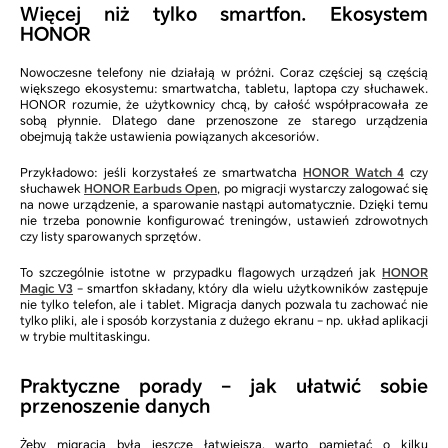
Więcej niż tylko smartfon. Ekosystem
HONOR
Nowoczesne telefony nie działają w próżni. Coraz częściej są częścią
większego ekosystemu: smartwatcha, tabletu, laptopa czy słuchawek.
HONOR rozumie, że użytkownicy chcą, by całość współpracowała ze
sobą płynnie. Dlatego dane przenoszone ze starego urządzenia
obejmują także ustawienia powiązanych akcesoriów.
Przykładowo: jeśli korzystałeś ze smartwatcha
HONOR Watch 4
czy
słuchawek
HONOR Earbuds Open
, po migracji wystarczy zalogować się
na nowe urządzenie, a sparowanie nastąpi automatycznie. Dzięki temu
nie trzeba ponownie konfigurować treningów, ustawień zdrowotnych
czy listy sparowanych sprzętów.
To szczególnie istotne w przypadku flagowych urządzeń jak
HONOR
Magic V3
– smartfon składany, który dla wielu użytkowników zastępuje
nie tylko telefon, ale i tablet. Migracja danych pozwala tu zachować nie
tylko pliki, ale i sposób korzystania z dużego ekranu – np. układ aplikacji
w trybie multitaskingu.
Praktyczne porady – jak ułatwić sobie
przenoszenie danych
Żeby migracja była jeszcze łatwiejsza, warto pamiętać o kilku