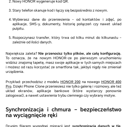
Nowy HONOR wygeneruje kod QR.
Stary telefon skanuje kod i łączy się bezpośrednio z nowym.
Wybierasz dane do przeniesienia – od kontaktów i zdjęć, po
aplikacje, SMS-y, dokumenty, historię połączeń czy nawet układ
pulpitu.
Rozpoczynasz transfer, który trwa od kilku minut do kilkunastu –
zależnie od ilości danych.
Największa zaleta?
Nie przenosisz tylko plików, ale całą konfigurację.
To oznacza, że na nowym HONOR-ze po pierwszym uruchomieniu
widzisz znajomą tapetę, masz swoje aplikacje w tych samych miejscach
i możesz od razu korzystać ze smartfona tak, jakbyś nigdy nie zmieniał
urządzenia.
Przykład: przechodzisz z modelu
HONOR 200
na nowego
HONOR 400
Pro
. Dzięki Phone Clone przeniesiesz nie tylko galerię i rozmowy, ale też
układ ekranów, aplikacje bankowe (które wystarczy ponownie
zalogować), a nawet ustawienia trybu ciemnego czy wybrany motyw.
Synchronizacja i chmura – bezpieczeństwo
na wyciągnięcie ręki
Drugim filarem wygodnej migracji jest
synchronizacja danych w tle
.