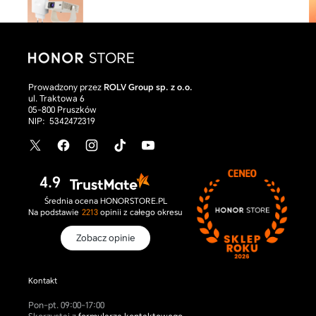
Prowadzony przez
ROLV Group sp. z o.o.
ul. Traktowa 6
Smartfon HONOR Magic V6
05-800 Pruszków
Cena
9 899,00 zł
NIP:
5342472319
producenta
Red
Black
Gold
X
Facebook
Instagram
TikTok
YouTube
/
Twitter
4.9
Średnia ocena HONORSTORE.PL
Na podstawie
2213
opinii
z całego okresu
Zobacz opinie
Kontakt
Pon-pt. 09:00-17:00