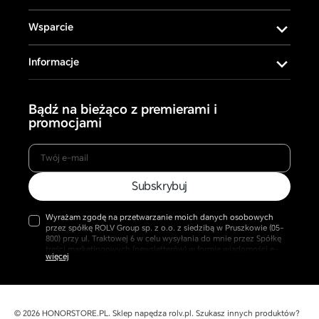
Wsparcie
Informacje
Bądź na bieżąco z premierami i
promocjami
Twój
Subskrybuj
e-
mail
Wyrażam zgodę na przetwarzanie moich danych osobowych
przez spółkę ROLV Group sp. z o.o. z siedzibą w Pruszkowie (05-
800) przy ul. Traktowej 6 w celu wysyłania do mnie przez Spółkę
treści marketingowych (newsletterów) w formie wiadomości e-
mail przesyłanych na podany przeze mnie adres. Przyjmuję do
wiadomości, że w każdej chwili mogę cofnąć udzieloną zgodę
oraz, że jej wycofanie pozostaje bez wpływu na zgodność z
prawem wcześniej wysyłanych wiadomości. Więcej w naszej
Polityce Prywatności.
© 2026
HONORSTORE.PL
.
Sklep napędza
rolv.pl
. Szukasz innych produktów?