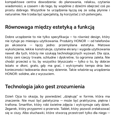
kompaktowe centra dowodzenia: do planowania, relaksu, czytania
wiadomości, a czasem i do tego, by wspólnie z dziećmi obejrzeć coś po
prostu dobrego. Wszystkie te urządzenia łączą się ze sobą płynnie i
naturalnie. Nie trzeba być specjalistą, by korzystać z ich potencjału.
Równowaga między estetyką a funkcją
Dobre urządzenie to nie tylko specyfikacja — to również design, który
nie irytuje po miesiącu użytkowania. Produkty HONOR — od telefonów
po akcesoria — łączy jedno: przemyślana estetyka. Matowe
wykończenia, lekkie konstrukcje, czytelne ekrany i wygoda użytkowania
nawet dla tych, którzy nie szukają technologicznych wyzwań. Dla ojca,
który ceni rzeczy trwałe, schludne i dyskretne, to ogromna zaleta. Nie
chodzi przecież o to, by wszystko błyszczało — tylko o to, by dobrze
leżało w dłoni, grało, gdy ma grać, i wytrzymało tempo dnia bez
konieczności ładowania dwa razy dziennie. Takie właśnie są urządzenia
HONOR: solidne, ale z wyczuciem.
Technologia jako gest zrozumienia
Dzień Ojca to okazja, by powiedzieć „dziękuję” w formie, która ma
znaczenie. Nie musi być patetyczna — może być praktyczna, piękna i
trafiona. Smartfon, który robi świetne zdjęcia i wytrzymuje cały dzień.
Zegarek, który przypomni o przerwie. Tablet, który pozwoli zrelaksować
się w ciszy. Albo słuchawki, które stworzą przestrzeń tylko dla niego —