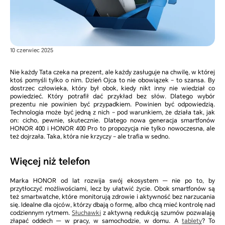
10 czerwiec 2025
Nie każdy Tata czeka na prezent, ale każdy zasługuje na chwilę, w której
ktoś pomyśli tylko o nim. Dzień Ojca to nie obowiązek – to szansa. By
dostrzec człowieka, który był obok, kiedy nikt inny nie wiedział co
powiedzieć. Który potrafił dać przykład bez słów. Dlatego wybór
prezentu nie powinien być przypadkiem. Powinien być odpowiedzią.
Technologia może być jedną z nich – pod warunkiem, że działa tak, jak
on: cicho, pewnie, skutecznie. Dlatego nowa generacja smartfonów
HONOR 400 i HONOR 400 Pro to propozycja nie tylko nowoczesna, ale
też dojrzała. Taka, która nie krzyczy – ale trafia w sedno.
Więcej niż telefon
Marka HONOR od lat rozwija swój ekosystem — nie po to, by
przytłoczyć możliwościami, lecz by ułatwić życie. Obok smartfonów są
też smartwatche, które monitorują zdrowie i aktywność bez narzucania
się. Idealne dla ojców, którzy dbają o formę, albo chcą mieć kontrolę nad
codziennym rytmem.
Słuchawki
z aktywną redukcją szumów pozwalają
złapać oddech — w pracy, w samochodzie, w domu. A
tablety
? To